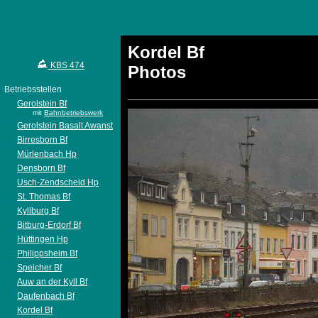
Kordel Bf
KBS 474
Photos
Betriebsstellen
Gerolstein Bf
mit
Bahnbetriebswerk
Gerolstein Basalt Awanst
Birresborn Bf
Mürlenbach Hp
Densborn Bf
Usch-Zendscheid Hp
St. Thomas Bf
Kyllburg Bf
Bitburg-Erdorf Bf
Hüttingen Hp
Philippsheim Bf
Speicher Bf
Auw an der Kyll Bf
Daufenbach Bf
Kordel Bf