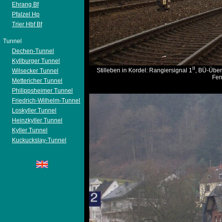
Ehrang Bf
Pfalzel Hp
Trier Hbf Bf
Tunnel
Dechen-Tunnel
Kyllburger Tunnel
II
Stilleben in Kordel: Rangiersignal 1
, BÜ-Über
Wilsecker Tunnel
Fer
Mettericher Tunnel
Philippsheimer Tunnel
Friedrich-Wilhelm-Tunnel
Loskyller Tunnel
Heinzkyller Tunnel
Kyller Tunnel
Kuckuckslay-Tunnel